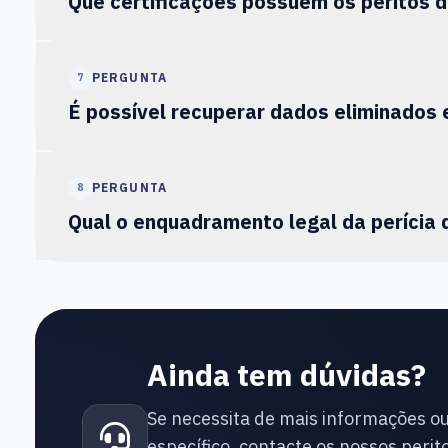
Que certificações possuem os peritos 
PERGUNTA
7
É possível recuperar dados eliminados e
PERGUNTA
8
Qual o enquadramento legal da perícia 
Ainda tem dúvidas?
Se necessita de mais informações o
específico, contacte os nossos perito