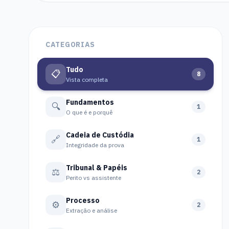
CATEGORIAS
Tudo
📋
8
Vista completa
Fundamentos
🔍
1
O que é e porquê
Cadeia de Custódia
🔗
1
Integridade da prova
Tribunal & Papéis
⚖️
2
Perito vs assistente
Processo
⚙️
2
Extração e análise