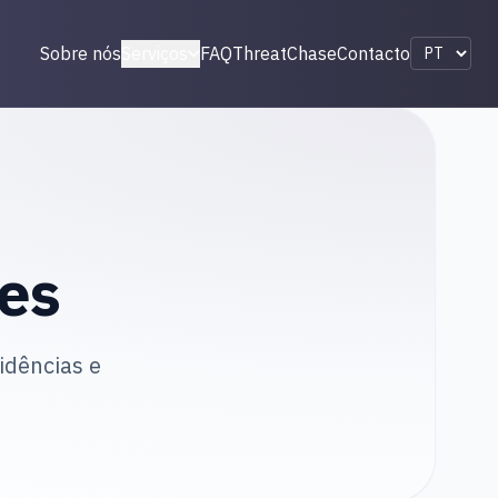
Sobre nós
Serviços
FAQ
ThreatChase
Contacto
es
idências e