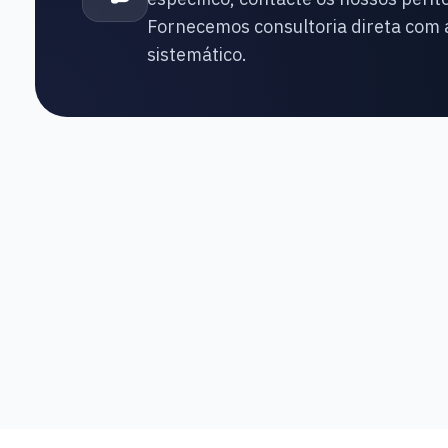
Fornecemos consultoria direta co
sistemático.