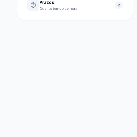
Prazos
⏱️
2
Quanto tempo demora